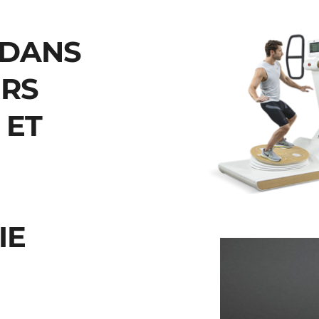
DANS 
URS
ET 
IE