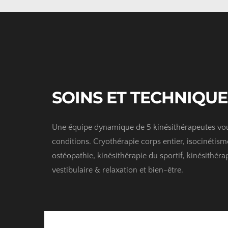
SOINS ET TECHNIQUE
Une équipe dynamique de 5 kinésithérapeutes vous
conditions. Cryothérapie corps entier, isocinétisme
ostéopathie, kinésithérapie du sportif, kinésithér
vestibulaire & relaxation et bien-être.