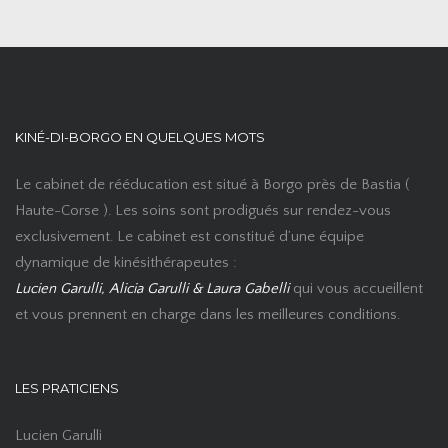
KINÉ-DI-BORGO EN QUELQUES MOTS
Le cabinet de rééducation est situé à Borgo près de Bastia (
Haute-Corse ). Les soins sont prodigués sur rendez-vous
exclusivement. Le cabinet est constitué d’une équipe
dynamique de kinésithérapeutes :
Lucien Garulli, Alicia Garulli & Laura Gabelli
qui vous accueillent
et vous prennent en charge dans les meilleures conditions.
LES PRATICIENS
Lucien Garulli