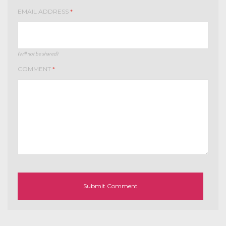
EMAIL ADDRESS
*
(will not be shared)
COMMENT
*