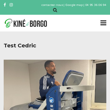
contactez-nous
|
Google map
|
04 95 36 06 94
Test Cedric